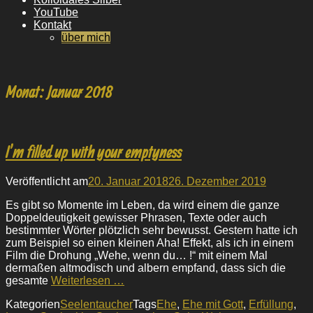
YouTube
Kontakt
über mich
Monat:
Januar 2018
I’m filled up with your emptyness
Veröffentlicht am
20. Januar 2018
26. Dezember 2019
Es gibt so Momente im Leben, da wird einem die ganze
Doppeldeutigkeit gewisser Phrasen, Texte oder auch
bestimmter Wörter plötzlich sehr bewusst. Gestern hatte ich
zum Beispiel so einen kleinen Aha! Effekt, als ich in einem
Film die Drohung „Wehe, wenn du… !“ mit einem Mal
dermaßen altmodisch und albern empfand, dass sich die
gesamte
Weiterlesen …
Kategorien
Seelentaucher
Tags
Ehe
,
Ehe mit Gott
,
Erfüllung
,