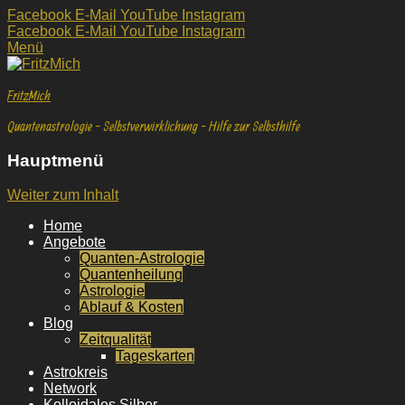
Facebook
E-Mail
YouTube
Instagram
Facebook
E-Mail
YouTube
Instagram
Menü
FritzMich
Quantenastrologie - Selbstverwirklichung - Hilfe zur Selbsthilfe
Hauptmenü
Weiter zum Inhalt
Home
Angebote
Quanten-Astrologie
Quantenheilung
Astrologie
Ablauf & Kosten
Blog
Zeitqualität
Tageskarten
Astrokreis
Network
Kolloidales Silber