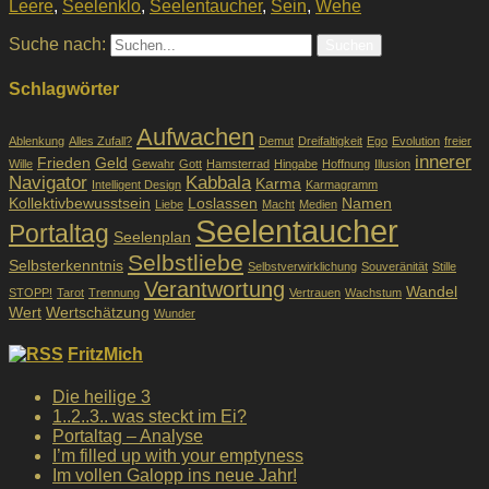
Leere
,
Seelenklo
,
Seelentaucher
,
Sein
,
Wehe
Suche nach:
Schlagwörter
Aufwachen
Ablenkung
Alles Zufall?
Demut
Dreifaltigkeit
Ego
Evolution
freier
innerer
Frieden
Geld
Wille
Gewahr
Gott
Hamsterrad
Hingabe
Hoffnung
Illusion
Navigator
Kabbala
Karma
Intelligent Design
Karmagramm
Kollektivbewusstsein
Loslassen
Namen
Liebe
Macht
Medien
Seelentaucher
Portaltag
Seelenplan
Selbstliebe
Selbsterkenntnis
Selbstverwirklichung
Souveränität
Stille
Verantwortung
Wandel
STOPP!
Tarot
Trennung
Vertrauen
Wachstum
Wert
Wertschätzung
Wunder
FritzMich
Die heilige 3
1..2..3.. was steckt im Ei?
Portaltag – Analyse
I’m filled up with your emptyness
Im vollen Galopp ins neue Jahr!