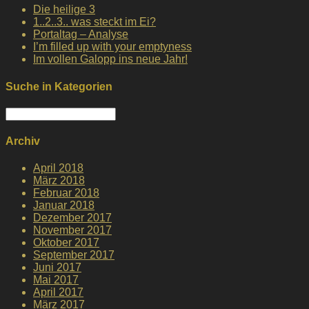
Die heilige 3
1..2..3.. was steckt im Ei?
Portaltag – Analyse
I’m filled up with your emptyness
Im vollen Galopp ins neue Jahr!
Suche in Kategorien
Suche
in
Kategorien
Archiv
April 2018
März 2018
Februar 2018
Januar 2018
Dezember 2017
November 2017
Oktober 2017
September 2017
Juni 2017
Mai 2017
April 2017
März 2017