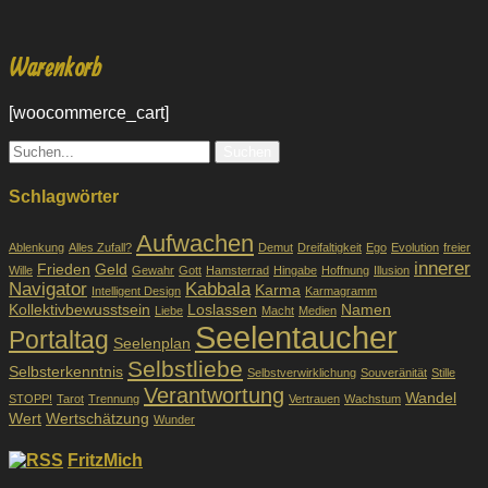
Warenkorb
[woocommerce_cart]
Suche
nach:
Schlagwörter
Aufwachen
Ablenkung
Alles Zufall?
Demut
Dreifaltigkeit
Ego
Evolution
freier
innerer
Frieden
Geld
Wille
Gewahr
Gott
Hamsterrad
Hingabe
Hoffnung
Illusion
Navigator
Kabbala
Karma
Intelligent Design
Karmagramm
Kollektivbewusstsein
Loslassen
Namen
Liebe
Macht
Medien
Seelentaucher
Portaltag
Seelenplan
Selbstliebe
Selbsterkenntnis
Selbstverwirklichung
Souveränität
Stille
Verantwortung
Wandel
STOPP!
Tarot
Trennung
Vertrauen
Wachstum
Wert
Wertschätzung
Wunder
FritzMich