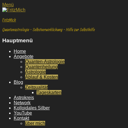
Facebook
E-
YouTube
Instagram
Facebook
E-
YouTube
Instagram
Menü
Mail
Mail
FritzMich
Quantenastrologie - Selbstverwirklichung - Hilfe zur Selbsthilfe
Hauptmenü
Weiter
Home
zum
Angebote
Inhalt
Quanten-Astrologie
Quantenheilung
Astrologie
Ablauf & Kosten
Blog
Zeitqualität
Tageskarten
Astrokreis
Network
Kolloidales Silber
YouTube
Kontakt
über mich