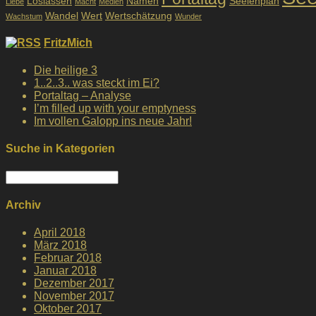
Loslassen
Namen
Seelenplan
Liebe
Macht
Medien
Wandel
Wert
Wertschätzung
Wachstum
Wunder
FritzMich
Die heilige 3
1..2..3.. was steckt im Ei?
Portaltag – Analyse
I’m filled up with your emptyness
Im vollen Galopp ins neue Jahr!
Suche in Kategorien
Suche
in
Kategorien
Archiv
April 2018
März 2018
Februar 2018
Januar 2018
Dezember 2017
November 2017
Oktober 2017