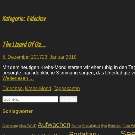
Kategorie:
Eidechse
The Lizard Of Oz…
Veröffentlicht
5. Dezember 2017
23. Januar 2018
am
Mit dem heutigen Krebs-Mond starten wir eher ruhig in den T
besorgte, nachdenkliche Stimmung sorgen, das Unerledigte vo
Weiterlesen …
Kategorien
Eidechse
,
Krebs-Mond
,
Tageskarten
Suche
nach:
Schlagwörter
Aufwachen
Ablenkung
Alles Zufall?
Demut
Dreifaltigkeit
Ego
Evolution
freier Wi
See
Portaltag