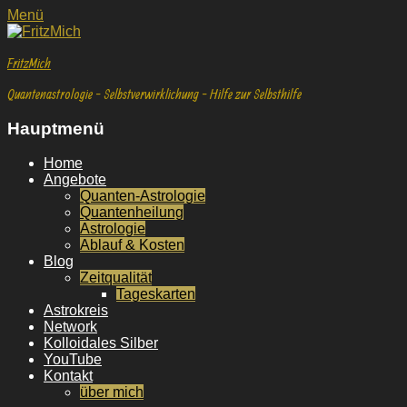
Facebook
E-
YouTube
Instagram
Facebook
E-
YouTube
Instagram
Menü
Mail
Mail
FritzMich
Quantenastrologie - Selbstverwirklichung - Hilfe zur Selbsthilfe
Hauptmenü
Weiter
Home
zum
Angebote
Inhalt
Quanten-Astrologie
Quantenheilung
Astrologie
Ablauf & Kosten
Blog
Zeitqualität
Tageskarten
Astrokreis
Network
Kolloidales Silber
YouTube
Kontakt
über mich