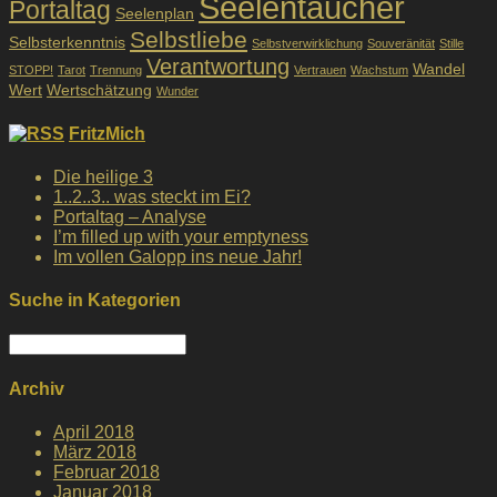
Seelentaucher
Portaltag
Seelenplan
Selbstliebe
Selbsterkenntnis
Selbstverwirklichung
Souveränität
Stille
Verantwortung
Wandel
STOPP!
Tarot
Trennung
Vertrauen
Wachstum
Wert
Wertschätzung
Wunder
FritzMich
Die heilige 3
1..2..3.. was steckt im Ei?
Portaltag – Analyse
I’m filled up with your emptyness
Im vollen Galopp ins neue Jahr!
Suche in Kategorien
Suche
in
Kategorien
Archiv
April 2018
März 2018
Februar 2018
Januar 2018