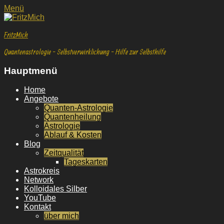
Facebook
E-
YouTube
Instagram
Facebook
E-
YouTube
Instagram
Menü
Mail
Mail
FritzMich
Quantenastrologie - Selbstverwirklichung - Hilfe zur Selbsthilfe
Hauptmenü
Weiter
Home
zum
Angebote
Inhalt
Quanten-Astrologie
Quantenheilung
Astrologie
Ablauf & Kosten
Blog
Zeitqualität
Tageskarten
Astrokreis
Network
Kolloidales Silber
YouTube
Kontakt
über mich