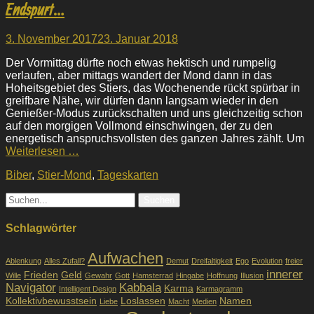
Endspurt…
Veröffentlicht
3. November 2017
23. Januar 2018
am
Der Vormittag dürfte noch etwas hektisch und rumpelig
verlaufen, aber mittags wandert der Mond dann in das
Hoheitsgebiet des Stiers, das Wochenende rückt spürbar in
greifbare Nähe, wir dürfen dann langsam wieder in den
Genießer-Modus zurückschalten und uns gleichzeitig schon
auf den morgigen Vollmond einschwingen, der zu den
energetisch anspruchsvollsten des ganzen Jahres zählt. Um
Weiterlesen …
Kategorien
Biber
,
Stier-Mond
,
Tageskarten
Suche
nach:
Schlagwörter
Aufwachen
Ablenkung
Alles Zufall?
Demut
Dreifaltigkeit
Ego
Evolution
freier
innerer
Frieden
Geld
Wille
Gewahr
Gott
Hamsterrad
Hingabe
Hoffnung
Illusion
Navigator
Kabbala
Karma
Intelligent Design
Karmagramm
Kollektivbewusstsein
Loslassen
Namen
Liebe
Macht
Medien