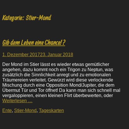
Kategorie:
Stier-Mond
Gib dem Leben eine Chance! ?
Veröffentlicht
1. Dezember 2017
23. Januar 2018
am
Der Mond im Stier lässt es wieder etwas gemütlicher
angehen, dazu kommt noch ein Trigon zu Neptun, was
zusätzlich die Sinnlichkeit anregt und zu emotionalen
Träumereien verleitet. Gewürzt wird diese verlockende
Mischung durch eine Opposition Mond/Jupiter, die dem
Übermut Tür und Tor öffnet! Da kann man sich schnell mal
vergaloppieren, einen kleinen Flirt überbewerten, oder
Weiterlesen …
Kategorien
Ente
,
Stier-Mond
,
Tageskarten