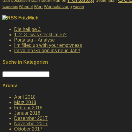
Loslassen
Namen
Seelenplan
Liebe
Macht
Medien
Wandel
Wert
Wertschätzung
Wachstum
Wunder
FritzMich
Die heilige 3
1..2..3.. was steckt im Ei?
Portaltag – Analyse
I’m filled up with your emptyness
Im vollen Galopp ins neue Jahr!
Suche in Kategorien
Suche
in
Kategorien
Archiv
April 2018
März 2018
Februar 2018
Januar 2018
Dezember 2017
November 2017
Oktober 2017