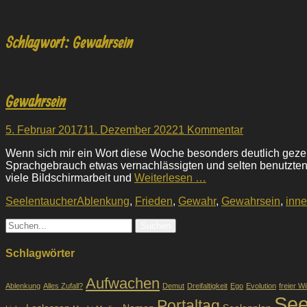
Schlagwort:
Gewahrsein
Gewahrsein
Veröffentlicht
5. Februar 2017
11. Dezember 2022
1 Kommentar
am
Wenn sich mir ein Wort diese Woche besonders deutlich gezeigt
Sprachgebrauch etwas vernachlässigten und selten benutzten A
viele Bildschirmarbeit und
Weiterlesen …
Kategorien
Tags
Seelentaucher
Ablenkung
,
Frieden
,
Gewahr
,
Gewahrsein
,
inne
Suche
nach:
Schlagwörter
Aufwachen
Ablenkung
Alles Zufall?
Demut
Dreifaltigkeit
Ego
Evolution
freier Wi
See
Portaltag