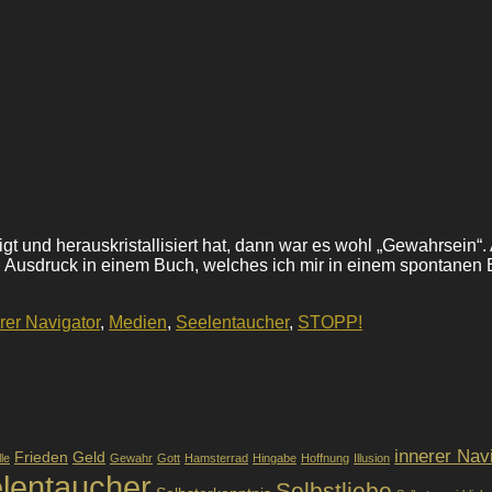
 und herauskristallisiert hat, dann war es wohl „Gewahrsein“. 
usdruck in einem Buch, welches ich mir in einem spontanen Einfa
rer Navigator
,
Medien
,
Seelentaucher
,
STOPP!
innerer Nav
Frieden
Geld
lle
Gewahr
Gott
Hamsterrad
Hingabe
Hoffnung
Illusion
lentaucher
Selbstliebe