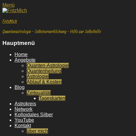
Facebook
E-
YouTube
Instagram
Facebook
E-
YouTube
Instagram
Menü
Mail
Mail
FritzMich
Quantenastrologie - Selbstverwirklichung - Hilfe zur Selbsthilfe
Hauptmenü
Weiter
Home
zum
Angebote
Inhalt
Quanten-Astrologie
Quantenheilung
Astrologie
Ablauf & Kosten
Blog
Zeitqualität
Tageskarten
Astrokreis
Network
Kolloidales Silber
YouTube
Kontakt
über mich