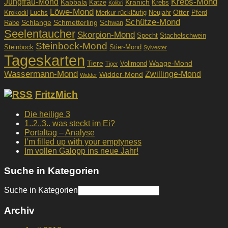
Krebs-Mond
Jungfrau-Mond
Kabbala
Kranich
Katze
Krebs
Kolibri
Löwe-Mond
Otter
Krokodil
Luchs
Merkur rückläufig
Neujahr
Pferd
Schütze-Mond
Schlange
Schmetterling
Rabe
Schwan
Seelentaucher
Skorpion-Mond
Specht
Stachelschwein
Steinbock-Mond
Steinbock
Stier-Mond
Sylvester
Tageskarten
Tiere
Waage-Mond
Vollmond
Tiger
Wassermann-Mond
Zwillinge-Mond
Widder-Mond
Widder
FritzMich
Die heilige 3
1..2..3.. was steckt im Ei?
Portaltag – Analyse
I’m filled up with your emptyness
Im vollen Galopp ins neue Jahr!
Suche in Kategorien
Suche in Kategorien
Archiv