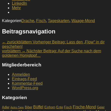
LinkedIn
Mehr
Kategorien
Drache
,
Fisch
,
Tageskarten
,
Waage-Mond
Beitragsnavigation
← zurückblättern
Vorheriger Beitrag:
Lass den „Flow“ in dir
geschehen!
vorblättern →
Nächster Beitrag:
Auf der Suche nach dem
goldenen Honigtopf…
Mitgliederbereich
Anmelden
Eintrags-Feed
Kommentar-Feed
WordPress.org
Kategorien
Büffel
Fische-Mond
Adler
Biber
Einhorn
Ente
Fisch
Geier
Astro-Tags