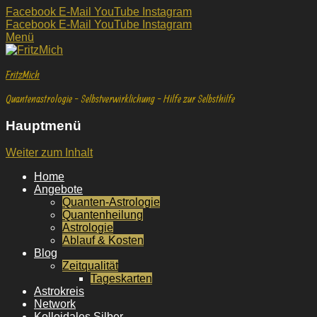
Facebook
E-Mail
YouTube
Instagram
Facebook
E-Mail
YouTube
Instagram
Menü
FritzMich
Quantenastrologie - Selbstverwirklichung - Hilfe zur Selbsthilfe
Hauptmenü
Weiter zum Inhalt
Home
Angebote
Quanten-Astrologie
Quantenheilung
Astrologie
Ablauf & Kosten
Blog
Zeitqualität
Tageskarten
Astrokreis
Network
Kolloidales Silber