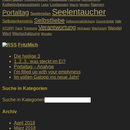
Kollektivbewusstsein
Loslassen
Namen
Liebe
Macht
Medien
Seelentaucher
Portaltag
Seelenplan
Selbstliebe
Selbsterkenntnis
Selbstverwirklichung
Souveränität
Stille
Verantwortung
Wandel
STOPP!
Tarot
Trennung
Vertrauen
Wachstum
Wert
Wertschätzung
Wunder
FritzMich
Die heilige 3
1..2..3.. was steckt im Ei?
Portaltag – Analyse
I’m filled up with your emptyness
Im vollen Galopp ins neue Jahr!
Suche in Kategorien
Suche in Kategorien
Archiv
April 2018
März 2018