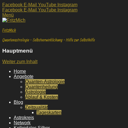
Facebook
E-Mail
YouTube
Instagram
Facebook
E-Mail
YouTube
Instagram
Menü
FritzMich
Quantenastrologie - Selbstverwirklichung - Hilfe zur Selbsthilfe
Hauptmenü
Weiter zum Inhalt
Home
Angebote
Quanten-Astrologie
Quantenheilung
Astrologie
Ablauf & Kosten
Blog
Zeitqualität
Tageskarten
Astrokreis
Network
Kolloidales Silber