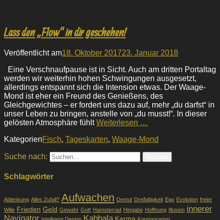
Lass den „Flow“ in dir geschehen!
Veröffentlicht am
18. Oktober 2017
23. Januar 2018
Eine Verschnaufpause ist in Sicht. Auch am dritten Portaltag
werden wir weiterhin hohen Schwingungen ausgesetzt,
allerdings entspannt sich die Intension etwas. Der Waage-
Mond ist eher ein Freund des Genießens, des
Gleichgewichtes – er fordert uns dazu auf, mehr „du darfst“ in
unser Leben zu bringen, anstelle von „du musst!“. In dieser
gelösten Atmosphäre fühlt
Weiterlesen …
Kategorien
Fisch
,
Tageskarten
,
Waage-Mond
Suche nach:
Schlagwörter
Aufwachen
Ablenkung
Alles Zufall?
Demut
Dreifaltigkeit
Ego
Evolution
freier
innerer
Frieden
Geld
Wille
Gewahr
Gott
Hamsterrad
Hingabe
Hoffnung
Illusion
Navigator
Kabbala
Karma
Intelligent Design
Karmagramm