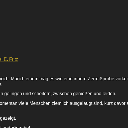
l E. Fritz
 hoch. Manch einem mag es wie eine innere Zerreißprobe vork
n.
n gelingen und scheitern, zwischen genießen und leiden.
momentan viele Menschen ziemlich ausgelaugt sind, kurz davor 
gezeigt.
ät und Hingabe!