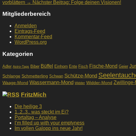
vorblättern →
Nächster Beitrag:
Folge deinen Visionen!
Mitgliederbereich
Anmelden
Eintrags-Feed
Kommentar-Feed
WordPress.org
Kategorien
Büffel
Fische-Mond
Ju
Adler
Biber
Einhorn
Ente
Fisch
Geier
Astro-Tags
Seelentauch
Schütze-Mond
Schlange
Schmetterling
Schwan
Wassermann-Mond
Zwillinge
Waage-Mond
Widder-Mond
Widder
FritzMich
Die heilige 3
1..2..3.. was steckt im Ei?
Portaltag – Analyse
I’m filled up with your emptyness
Im vollen Galopp ins neue Jahr!