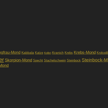
Krebs-Mond
ngfrau-Mond
Kabbala
Kranich
Katze
Krebs
Krokodil
Kolibri
er
Steinbock-
Skorpion-Mond
Specht
Stachelschwein
Steinbock
-Mond