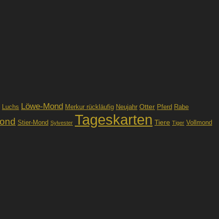
Löwe-Mond
Otter
Luchs
Merkur rückläufig
Neujahr
Pferd
Rabe
Tageskarten
Mond
Tiere
Stier-Mond
Vollmond
Sylvester
Tiger