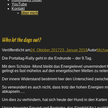
YouTube
Kontakt
über mich
Who let the dogs out?
Veröffentlicht am
24. Oktober 2017
23. Januar 2018
Autor
Michae
Die Portaltag-Rally geht in die Endrunde – der 9.Tag.
Mit dem Schütze -Mond bleibt das Energielevel unvermindert
gelingt es fast mühelos auf den energetischen Wellen zu reite
Der innere Widerstand bestimmt hier den Unterschied zwische
So verwundert es auch nicht, dass trotz der hohen Energien 
abkapseln….
Um dies zu verhindern, hat sich heute der Hund in den Karten 
Unser treuester Freund und Begleiter, das Sinnbild für Loyalit