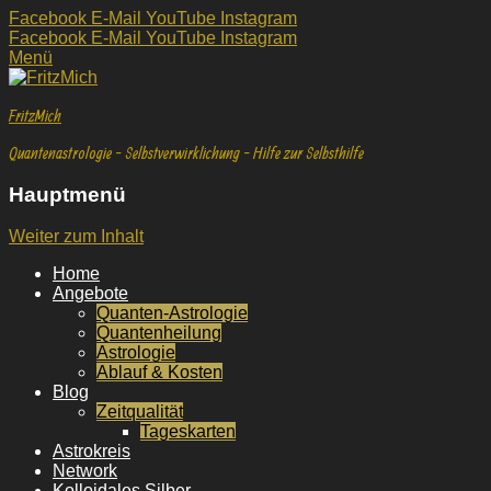
Facebook
E-Mail
YouTube
Instagram
Facebook
E-Mail
YouTube
Instagram
Menü
FritzMich
Quantenastrologie - Selbstverwirklichung - Hilfe zur Selbsthilfe
Hauptmenü
Weiter zum Inhalt
Home
Angebote
Quanten-Astrologie
Quantenheilung
Astrologie
Ablauf & Kosten
Blog
Zeitqualität
Tageskarten
Astrokreis
Network
Kolloidales Silber