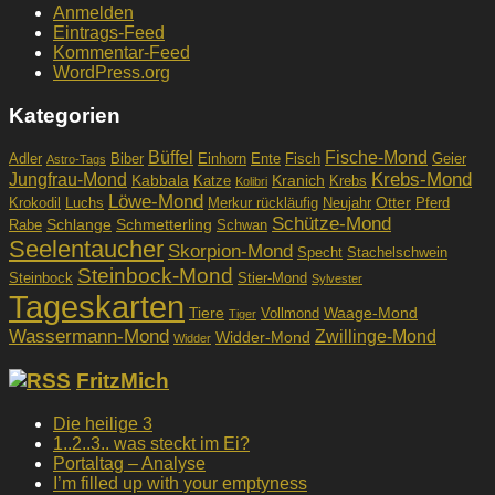
Anmelden
Eintrags-Feed
Kommentar-Feed
WordPress.org
Kategorien
Büffel
Fische-Mond
Adler
Biber
Einhorn
Ente
Fisch
Geier
Astro-Tags
Krebs-Mond
Jungfrau-Mond
Kabbala
Kranich
Katze
Krebs
Kolibri
Löwe-Mond
Otter
Krokodil
Luchs
Merkur rückläufig
Neujahr
Pferd
Schütze-Mond
Schlange
Schmetterling
Rabe
Schwan
Seelentaucher
Skorpion-Mond
Specht
Stachelschwein
Steinbock-Mond
Steinbock
Stier-Mond
Sylvester
Tageskarten
Tiere
Waage-Mond
Vollmond
Tiger
Wassermann-Mond
Zwillinge-Mond
Widder-Mond
Widder
FritzMich
Die heilige 3
1..2..3.. was steckt im Ei?
Portaltag – Analyse
I’m filled up with your emptyness