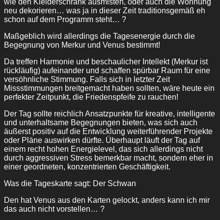
wie den Kleiderschrank ausmisten, oder auch die Wohnung
neu dekorieren… was ja in dieser Zeit traditionsgemäß eh
schon auf dem Programm steht… ?
Maßgeblich wird allerdings die Tagesenergie durch die
Begegnung von Merkur und Venus bestimmt!
Da treffen Harmonie und beschaulicher Intellekt (Merkur ist
rückläufig) aufeinander und schaffen spürbar Raum für eine
versöhnliche Stimmung. Falls sich in letzter Zeit
Missstimmungen breitgemacht haben sollten, wäre heute ein
perfekter Zeitpunkt, die Friedenspfeife zu rauchen!
Der Tag sollte reichlich Ansatzpunkte für kreative, intelligente
und unterhaltsame Begegnungen bieten, was sich auch
äußerst positiv auf die Entwicklung weiterführender Projekte
oder Pläne auswirken dürfte. Überhaupt läuft der Tag auf
einem recht hohen Energielevel, das sich allerdings nicht
durch aggressiven Stress bemerkbar macht, sondern eher in
einer geordneten, konzentrierten Geschäftigkeit.
Was die Tageskarte sagt: Der Schwan
Den hat Venus aus den Karten gelockt, anders kann ich mir
das auch nicht vorstellen… ?