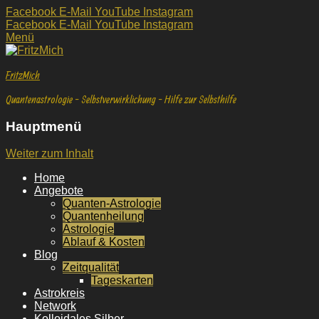
Facebook
E-Mail
YouTube
Instagram
Facebook
E-Mail
YouTube
Instagram
Menü
FritzMich
Quantenastrologie - Selbstverwirklichung - Hilfe zur Selbsthilfe
Hauptmenü
Weiter zum Inhalt
Home
Angebote
Quanten-Astrologie
Quantenheilung
Astrologie
Ablauf & Kosten
Blog
Zeitqualität
Tageskarten
Astrokreis
Network
Kolloidales Silber